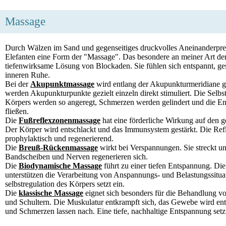
Massage
Durch Wälzen im Sand und gegenseitiges druckvolles Aneinanderpr
Elefanten eine Form der "Massage". Das besondere an meiner Art der
tiefenwirksame Lösung von Blockaden. Sie fühlen sich entspannt, ges
inneren Ruhe.
Bei der
Akupunktmassage
wird entlang der Akupunkturmeridiane ge
werden Akupunkturpunkte gezielt einzeln direkt stimuliert. Die Selbs
Körpers werden so angeregt, Schmerzen werden gelindert und die Ene
fließen.
Die
Fußreflexzonenmassage
hat eine förderliche Wirkung auf den 
Der Körper wird entschlackt und das Immunsystem gestärkt. Die Ref
prophylaktisch und regenerierend.
Die
Breuß-Rückenmassage
wirkt bei Verspannungen. Sie streckt u
Bandscheiben und Nerven regenerieren sich.
Die
Biodynamische Massage
führt zu einer tiefen Entspannung. Die
unterstützen die Verarbeitung von Anspannungs- und Belastungssitua
selbstregulation des Körpers setzt ein.
Die
klassische Massage
eignet sich besonders für die Behandlung 
und Schultern. Die Muskulatur entkrampft sich, das Gewebe wird en
und Schmerzen lassen nach. Eine tiefe, nachhaltige Entspannung setzt