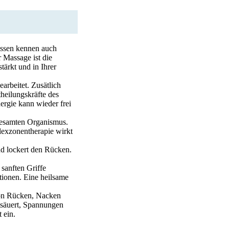
essen kennen auch
 Massage ist die
tärkt und in Ihrer
arbeitet. Zusätlich
theilungskräfte des
rgie kann wieder frei
gesamten Organismus.
lexzonentherapie wirkt
nd lockert den Rücken.
 sanften Griffe
tionen. Eine heilsame
von Rücken, Nacken
tsäuert, Spannungen
 ein.